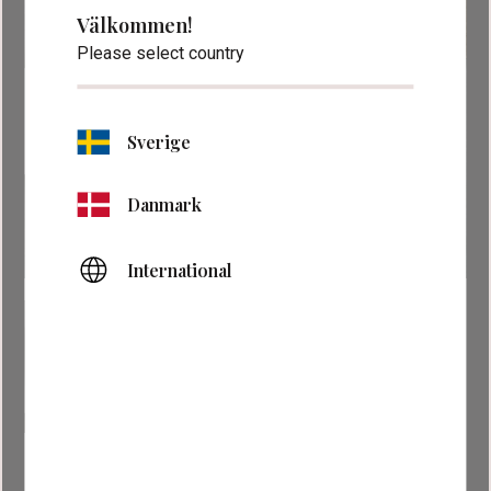
Välkommen!
Please select country
Sverige
Danmark
International
1
kr