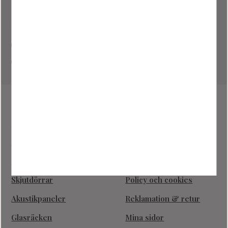
Följ oss på sociala medier
Facebook @nooliliving
Instagram @nooliliving
Sortiment
Kundtjänst
Nyheter
Kundtjänst
Industriväggar
Hur handlar jag?
Glasdörrar
Köpvillkor
Skjutdörrar
Policy och cookies
Akustikpaneler
Reklamation & retur
Glasräcken
Mina sidor