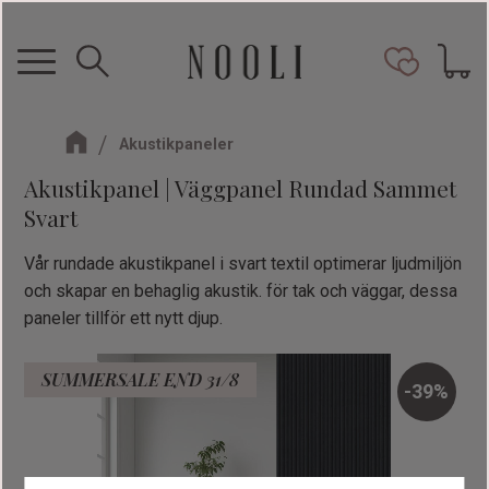
Meny
Kundva
Favorit
Akustikpaneler
Akustikpanel | Väggpanel Rundad Sammet
Svart
Vår rundade akustikpanel i svart textil optimerar ljudmiljön
och skapar en behaglig akustik. för tak och väggar, dessa
paneler tillför ett nytt djup.
SUMMERSALE END 31/8
39
%