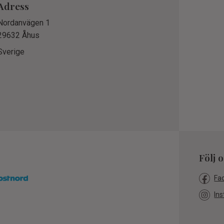
Adress
Nordanvägen 1
29632 Åhus
Sverige
Följ 
Fa
Ins