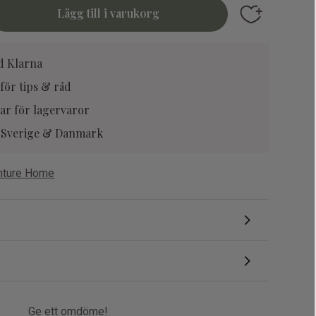
Lägg till i fav
d Klarna
för tips & råd
ar för lagervaror
la Sverige & Danmark
enture Home
Ge ett omdöme!