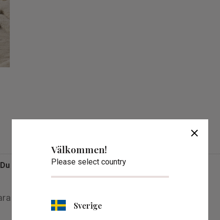
Omdömen
close
Välkommen!
Please select country
Du
Sverige