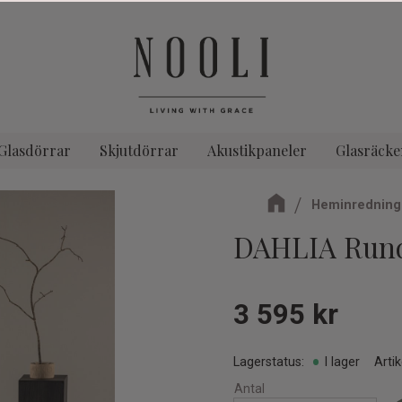
Glasdörrar
Skjutdörrar
Akustikpaneler
Glasräcke
Heminredning
DAHLIA Rund
3 595
kr
Lagerstatus
I lager
Artik
Antal