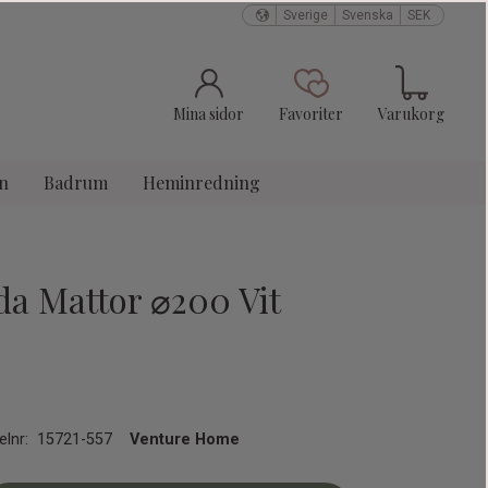
Sverige
Svenska
SEK
Kundvagn
Favoriter
Mina sidor
Favoriter
Varukorg
n
Badrum
Heminredning
a Mattor ⌀200 Vit
elnr
15721-557
Venture Home