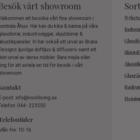
Besök vårt showroom
Sor
Nyhet
Välkommen att besöka vårt fina showroom i
centrala Åhus. Här kan du kika & känna på våra
Indust
glasdörrar, industriväggar, skjutdörrar &
Glasdö
akustikpaneler. Vi har också ett urval av Bruka
Designs ljuvliga doftljus & diffusers samt ett
Skjutd
litet urval av deras möbler. Bara mejla eller
Akusti
ring för att avtala en tid för besök i vårt
showroom.
Glasrä
Kontakt
Badru
E-post: info@nooliliving.se
Hemin
Telefon: 044- 223550
Telefontider
Mån-fre: 10-16