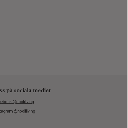
oss på sociala medier
cebook @nooliliving
tagram @nooliliving