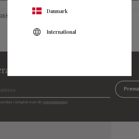
Danmark
apa konto
International
ra på vårt nyhetsbrev:
Prenu
handlas i enlighet med vår
integritetspolicy
.