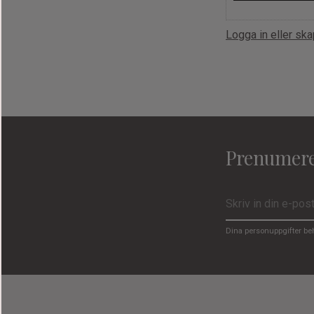
Logga in eller sk
Prenumere
Dina personuppgifter be