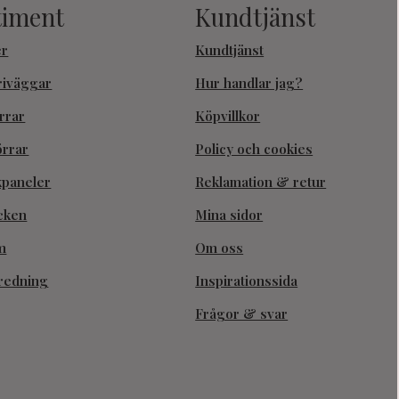
timent
Kundtjänst
er
Kundtjänst
riväggar
Hur handlar jag?
rrar
Köpvillkor
örrar
Policy och cookies
kpaneler
Reklamation & retur
cken
Mina sidor
m
Om oss
redning
Inspirationssida
Frågor & svar