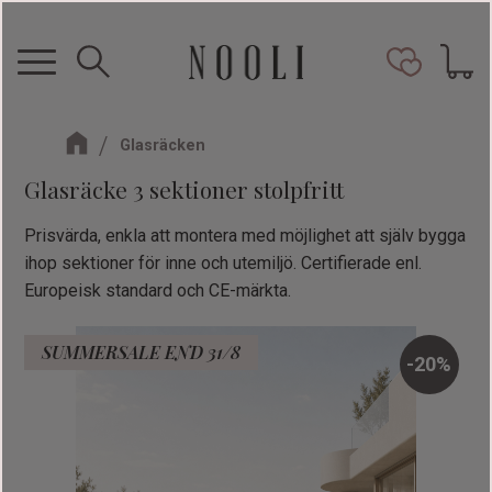
Meny
Kundva
Favorit
Glasräcken
Glasräcke 3 sektioner stolpfritt
Prisvärda, enkla att montera med möjlighet att själv bygga
ihop sektioner för inne och utemiljö. Certifierade enl.
Europeisk standard och CE-märkta.
SUMMERSALE END 31/8
20
%