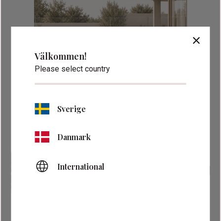
close
Välkommen!
Please select country
Sverige
Danmark
International