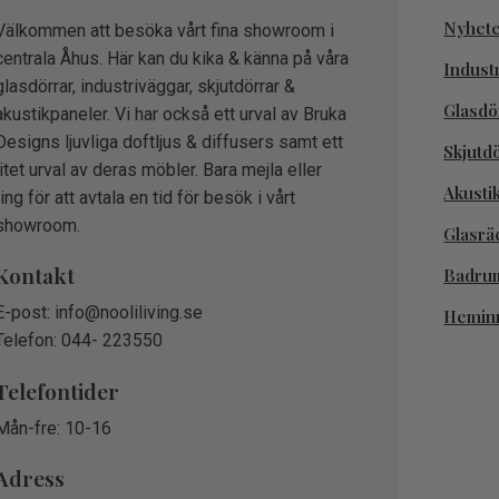
Nyhet
Välkommen att besöka vårt fina showroom i
centrala Åhus. Här kan du kika & känna på våra
Indust
glasdörrar, industriväggar, skjutdörrar &
Glasdö
akustikpaneler. Vi har också ett urval av Bruka
Designs ljuvliga doftljus & diffusers samt ett
Skjutd
litet urval av deras möbler. Bara mejla eller
Akusti
ring för att avtala en tid för besök i vårt
showroom.
Glasrä
Kontakt
Badru
E-post: info@nooliliving.se
Hemin
Telefon: 044- 223550
Telefontider
Mån-fre: 10-16
Adress