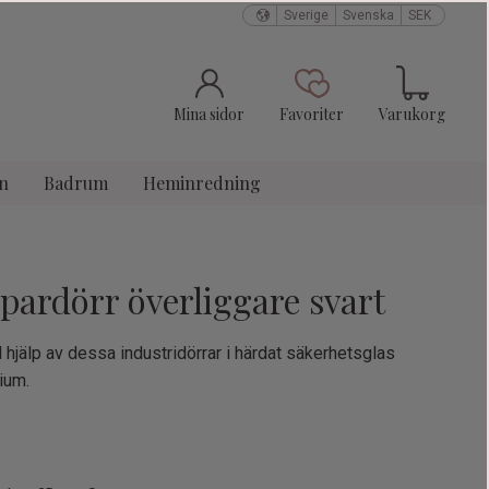
Sverige
Svenska
SEK
Kundvagn
Favoriter
Mina sidor
Favoriter
Varukorg
n
Badrum
Heminredning
pardörr överliggare svart
hjälp av dessa industridörrar i härdat säkerhetsglas
nium.