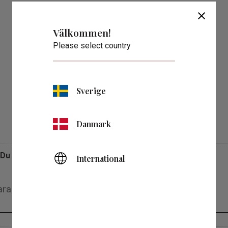
close
Välkommen!
Please select country
Sverige
Omdömen
Danmark
Du
International