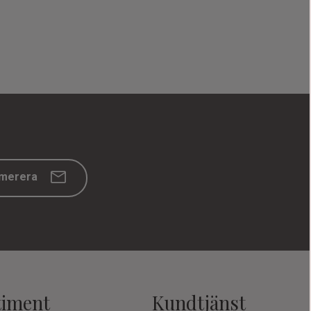
merera
timent
Kundtjänst