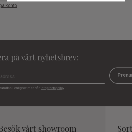
apa konto
ra på vårt nyhetsbrev:
Prenu
handlas i enlighet med vår
integritetspolicy
.
Besök vårt showroom
Sor