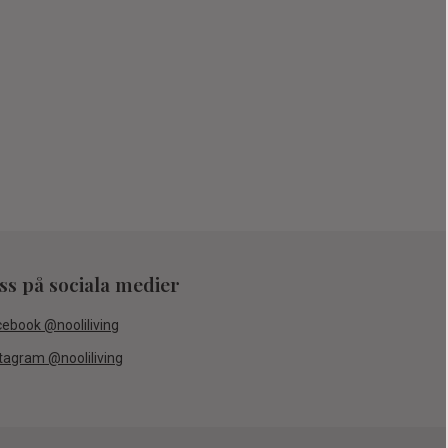
oss på sociala medier
cebook @nooliliving
tagram @nooliliving