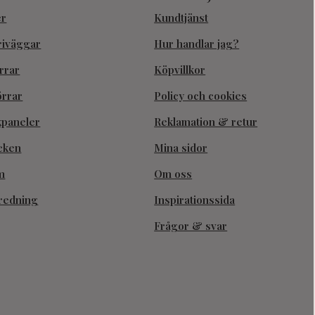
er
Kundtjänst
riväggar
Hur handlar jag?
rrar
Köpvillkor
örrar
Policy och cookies
kpaneler
Reklamation & retur
cken
Mina sidor
m
Om oss
redning
Inspirationssida
Frågor & svar