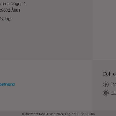
Nordanvägen 1
29632 Åhus
Sverige
Följ 
Fa
Ins
© Copyright Nooli Living 2024, Org. nr. 556911-6006