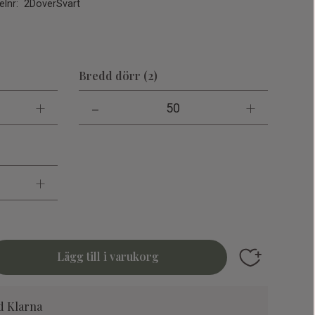
elnr
2DoverSvart
Bredd dörr (2)
+
-
+
50
+
Lägg till i fav
d Klarna