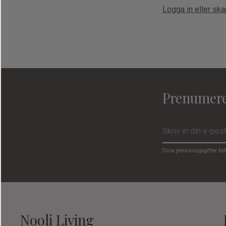
Logga in eller sk
Prenumere
Dina personuppgifter be
Nooli Living