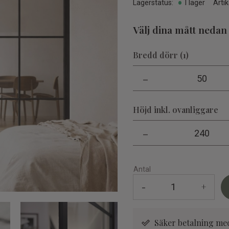
Lagerstatus
I lager
Artik
Välj dina mått nedan
Bredd dörr (1)
-
50
Höjd inkl. ovanliggare
-
240
Antal
-
+
Säker betalning me