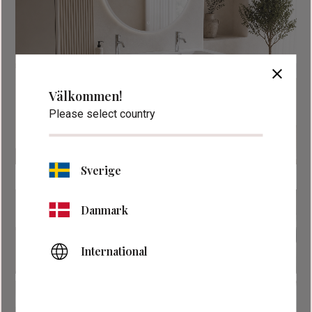
close
Välkommen!
Please select country
Sverige
Danmark
International