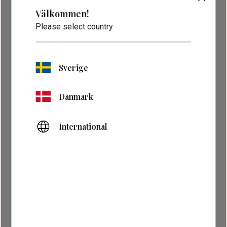
Välkommen!
Please select country
Sverige
Danmark
International
3 595
kr