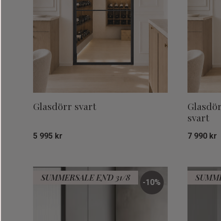
Glasdörr svart
Glasdör
svart
5 995
kr
7 990
kr
Lägg till i favoriter
SUMMERSALE END 31/8
SUMME
10
%