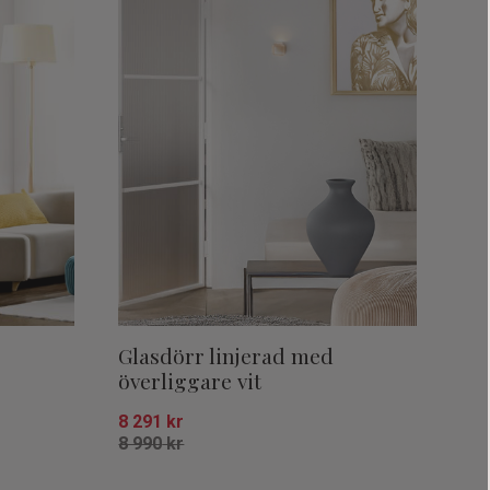
Glasdörr linjerad med
överliggare vit
8 291
kr
8 990
kr
Lägg till i favoriter
Lägg till i fa