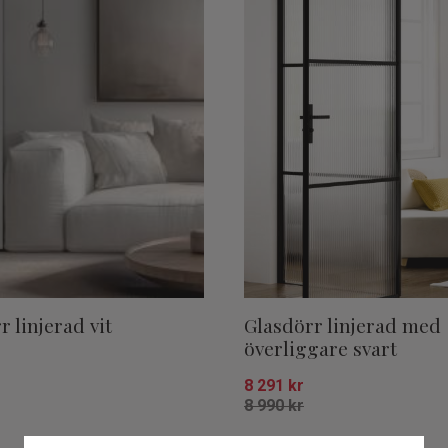
r linjerad vit
Glasdörr linjerad med
överliggare svart
8 291
kr
8 990
kr
Lägg till i favoriter