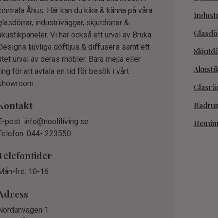
centrala Åhus. Här kan du kika & känna på våra
Indust
glasdörrar, industriväggar, skjutdörrar &
Glasdö
akustikpaneler. Vi har också ett urval av Bruka
Designs ljuvliga doftljus & diffusers samt ett
Skjutd
litet urval av deras möbler. Bara mejla eller
Akusti
ring för att avtala en tid för besök i vårt
showroom.
Glasrä
Kontakt
Badru
E-post: info@nooliliving.se
Hemin
Telefon: 044- 223550
Telefontider
Mån-fre: 10-16
Adress
Nordanvägen 1