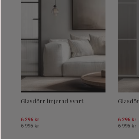
Glasdörr linjerad svart
Glasdör
6 296
kr
6 296
kr
6 995
kr
6 995
kr
Lägg till i favoriter