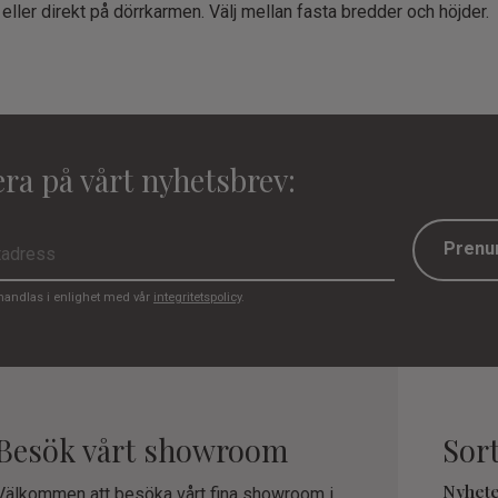
 eller direkt på dörrkarmen. Välj mellan fasta bredder och höjder.
ra på vårt nyhetsbrev:
Prenu
handlas i enlighet med vår
integritetspolicy
.
Besök vårt showroom
Sor
Nyhet
Välkommen att besöka vårt fina showroom i