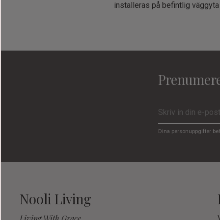
installeras på befintlig väggyta
Prenumere
Dina personuppgifter be
Nooli Living
Living With Grace