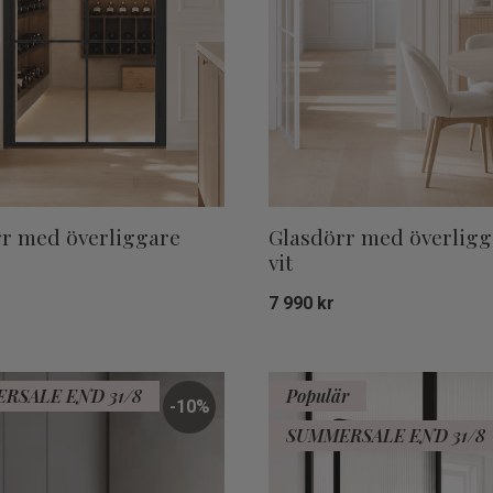
r med överliggare
Glasdörr med överligg
vit
7 990
kr
Lägg till i favoriter
RSALE END 31/8
Populär
10
%
SUMMERSALE END 31/8