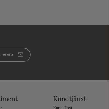
merera
timent
Kundtjänst
er
Kundtjänst