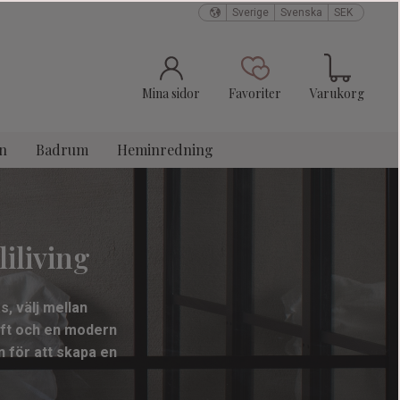
Sverige
Svenska
SEK
Kundvagn
Favoriter
Mina sidor
Favoriter
Varukorg
n
Badrum
Heminredning
liliving
s, välj mellan
lyft och en modern
n för att skapa en