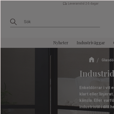
Leveranstid 2-5 dagar
Nyheter
Industriväggar
Glasdö
Industrid
Enkeldörrar i vit 
klart eller linjer
känsla. Eller varf
industristil i ditt 