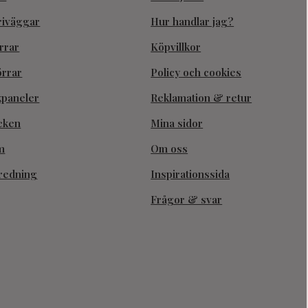
riväggar
Hur handlar jag?
rrar
Köpvillkor
örrar
Policy och cookies
kpaneler
Reklamation & retur
cken
Mina sidor
m
Om oss
redning
Inspirationssida
Frågor & svar