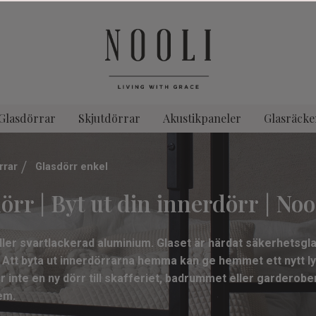
Glasdörrar
Skjutdörrar
Akustikpaneler
Glasräcke
rrar
Glasdörr enkel
örr | Byt ut din innerdörr | Noo
eller svartlackerad aluminium. Glaset är härdat säkerhetsgla
at. Att byta ut innerdörrarna hemma kan ge hemmet ett nytt 
ör inte en ny dörr till skafferiet, badrummet eller garderobe
hem.