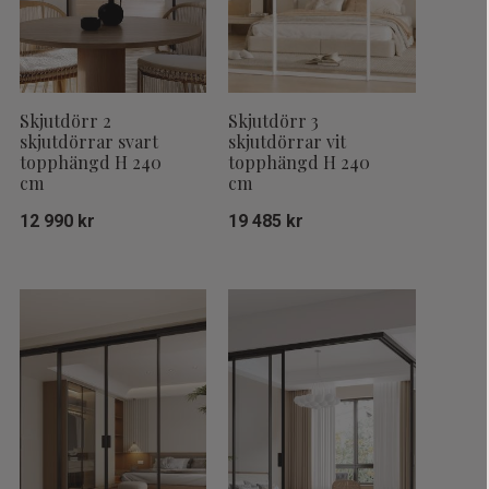
Skjutdörr 2
Skjutdörr 3
skjutdörrar svart
skjutdörrar vit
topphängd H 240
topphängd H 240
cm
cm
12 990
kr
19 485
kr
Lägg till i favoriter
Lägg till i fa