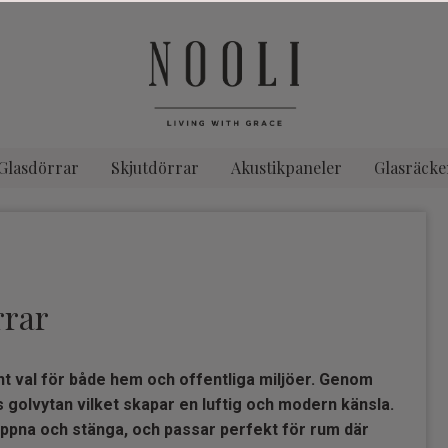
Glasdörrar
Skjutdörrar
Akustikpaneler
Glasräcke
rrar
nt val för både hem och offentliga miljöer. Genom
s golvytan vilket skapar en luftig och modern känsla.
öppna och stänga, och passar perfekt för rum där