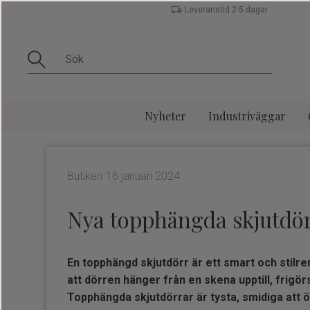
Leveranstid 2-5 dagar
Nyheter
Industriväggar
Butiken
16 januari 2024
Nya topphängda skjutdö
En topphängd skjutdörr är ett smart och stilre
att dörren hänger från en skena upptill, frigör
Topphängda skjutdörrar är tysta, smidiga att 