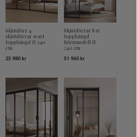
Skjutdörr 4
Skjutdörrar 8 st
skjutdörrar svart
topphängd
topphängd H 240
hörnmodell H
cm
240 cm
25 980
kr
51 960
kr
Lägg till i favoriter
Lägg till i fa