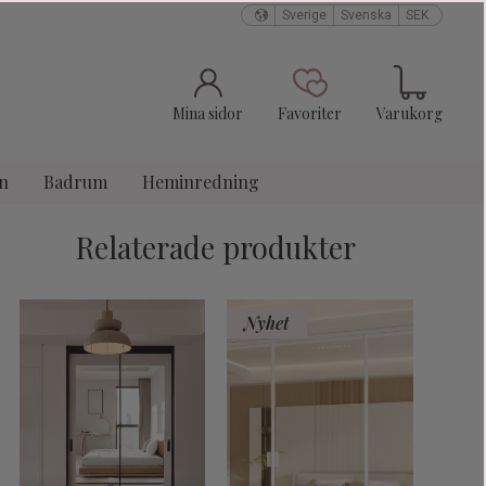
Sverige
Svenska
SEK
Kundvagn
Favoriter
Mina sidor
Favoriter
Varukorg
n
Badrum
Heminredning
Relaterade produkter
Nyhet