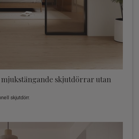
a mjukstängande skjutdörrar utan
ell skjutdörr.