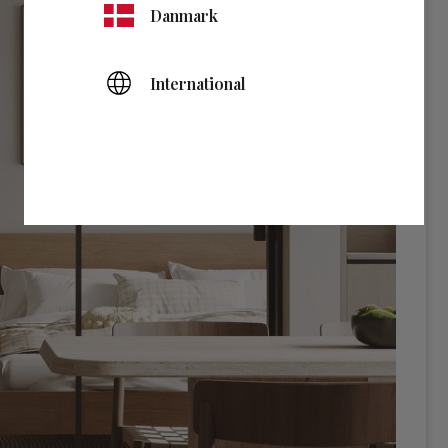
Danmark
International