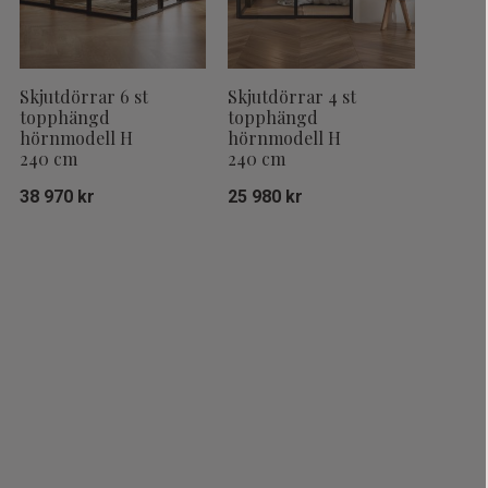
Skjutdörrar 6 st
Skjutdörrar 4 st
topphängd
topphängd
hörnmodell H
hörnmodell H
240 cm
240 cm
38 970
kr
25 980
kr
Lägg till i favoriter
Lägg till i fa