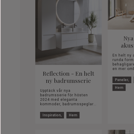
Nya
akus
En helt ny
runda former. Fö
behagligar
en mer ombon
Reflection - En helt
mellan aku
eller i tyg m
ny badrumsserie
Paneler
Hem
Upptäck vår nya
badrumsserie för hösten
2024 med eleganta
kommoder, badrumsspeglar
och sidoskåp i tre färger.
Välj mellan integrerade
Inspiration
Hem
handfat eller po...