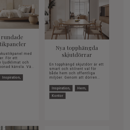
 rundade
tikpaneler
Nya topphängda
skjutdörrar
 akustikpanel med
r ett
e ljudklimat och
En topphängd skjutdörr är ett
ad känsla. Välj
smart och stilrent val för
stikpaneler i MDF
både hem och offentliga
...
miljöer. Genom att dörren
Inspiration
hänger från en skena upptill,
frigörs golv...
Inspiration
Hem
Kontor